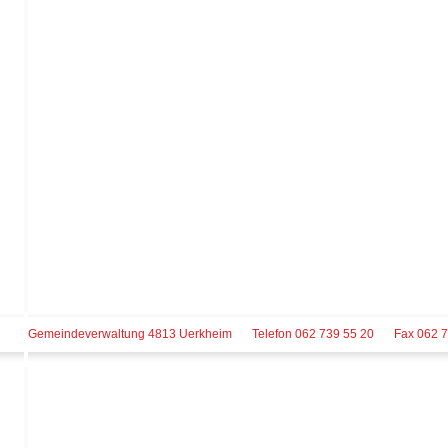
Gemeindeverwaltung 4813 Uerkheim
Telefon 062 739 55 20
Fax 062 7