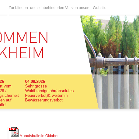
Zur blinden- und sehbehinderten Version unserer Website
026
04.08.2026
rt vom
Sehr grosse
26 /
Waldbrandgefahr(absolutes
sicherheit
Feuerverbot)& weiterhin
len auf
Bewässerungsverbot
ilfe!
Monatsbulletin Oktober