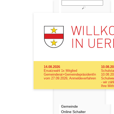
14.08.2026
10.08.2
Ersatzwahl 1x Mitglied
Schulsta
Gemeinderat+GemeindepräsidentIn
10.08.20
vom 27.09.2026; Anmeldeverfahren
Schulweg
- wir zäh
Ihre Mith
Gemeinde
Online Schalter