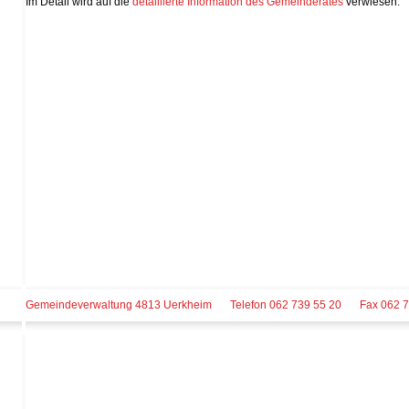
Im Detail wird auf die
detaillierte Information des Gemeinderates
verwiesen.
Gemeindeverwaltung 4813 Uerkheim
Telefon 062 739 55 20
Fax 062 7