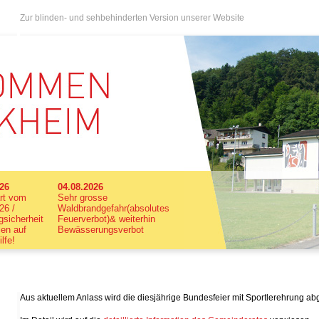
Zur blinden- und sehbehinderten Version unserer Website
026
04.08.2026
rt vom
Sehr grosse
26 /
Waldbrandgefahr(absolutes
sicherheit
Feuerverbot)& weiterhin
len auf
Bewässerungsverbot
ilfe!
Aus aktuellem Anlass wird die diesjährige Bundesfeier mit Sportlerehrung ab