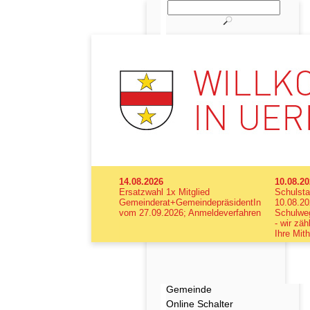
14.08.2026
10.08.2
Ersatzwahl 1x Mitglied
Schulsta
Gemeinderat+GemeindepräsidentIn
10.08.20
vom 27.09.2026; Anmeldeverfahren
Schulweg
- wir zäh
Ihre Mith
Gemeinde
Online Schalter