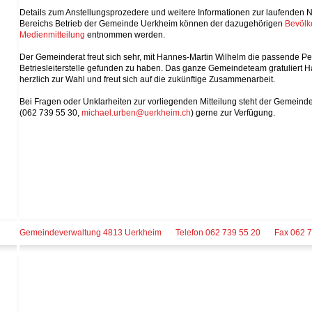
Details zum Anstellungsprozedere und weitere Informationen zur laufenden 
Bereichs Betrieb der Gemeinde Uerkheim können der dazugehörigen
Bevölk
Medienmitteilung
entnommen werden.
Der Gemeinderat freut sich sehr, mit Hannes-Martin Wilhelm die passende Pe
Betriesleiterstelle gefunden zu haben. Das ganze Gemeindeteam gratuliert 
herzlich zur Wahl und freut sich auf die zukünftige Zusammenarbeit.
Bei Fragen oder Unklarheiten zur vorliegenden Mitteilung steht der Gemeind
(062 739 55 30,
michael.urben@uerkheim.ch
) gerne zur Verfügung.
Gemeindeverwaltung 4813 Uerkheim
Telefon 062 739 55 20
Fax 062 7