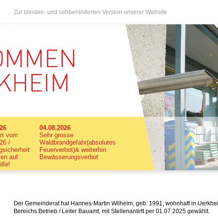
Zur blinden- und sehbehinderten Version unserer Website
026
04.08.2026
rt vom
Sehr grosse
26 /
Waldbrandgefahr(absolutes
sicherheit
Feuerverbot)& weiterhin
len auf
Bewässerungsverbot
ilfe!
Der Gemeinderat hat Hannes-Martin Wilhelm, geb. 1991, wohnhaft in Uerkhei
Bereichs Betrieb / Leiter Bauamt, mit Stellenantirtt per 01.07.2025 gewählt.