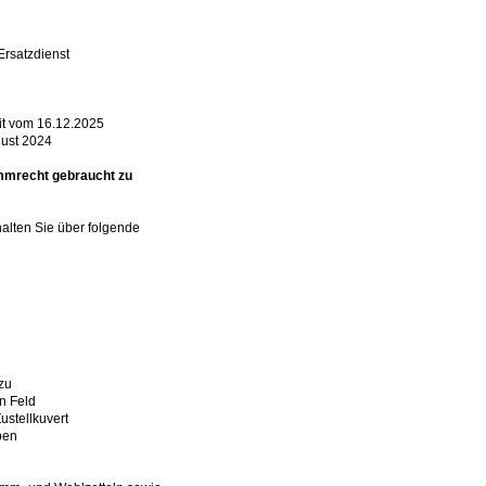
rsatzdienst
it vom 16.12.2025
gust 2024
immrecht gebraucht zu
alten Sie über folgende
zu
n Feld
ustellkuvert
eben