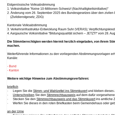
Eidgenössische Volksabstimmung
1. Volksinitiative "Keine 10-Millionen-Schweiz! (Nachhaltigkeitsinitiative)"
2. Änderung vom 26. September 2025 des Bundesgesetzes über den zivilen E
(Zivildienstgesetz, ZDG)
Kantonale Volksabstimmung
3. Verkehrsinfrastruktur-Entwicklung Raum Suhr (VERAS); Verpflichtungskred
4. Aargauische Volksinitiative "Bildungsqualität sichern – JETZT!" vom 28. Au
Die Stimmberechtigten werden hiermit herzlich eingeladen, von ihrem St
machen.
Weiterführende Informationen zu den vorliegenden Abstimmungsvorlagen erh
Kanäle:
- Bund
- Kanton
Weitere wichtige Hinweise zum Abstimmungsverfahren:
brieflich
· Legen Sie die
Stimm- und Wahlzettel ins Stimmkuvert
und kleben dieses 
·
Unterschreiben
Sie den
Stimmrechtsausweis
auf dem dafür vorgesehene
· Stecken Sie den
Stimmrechtsausweis und das Stimmkuvert
ins amtliche Z
· Werfen Sie dieses in den roten Briefkasten beim Gemeindehaus oder g
an der Urne