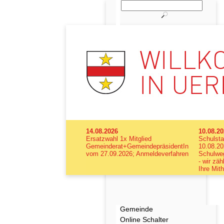
14.08.2026
10.08.2
Ersatzwahl 1x Mitglied
Schulsta
Gemeinderat+GemeindepräsidentIn
10.08.20
vom 27.09.2026; Anmeldeverfahren
Schulweg
- wir zäh
Ihre Mith
Gemeinde
Online Schalter